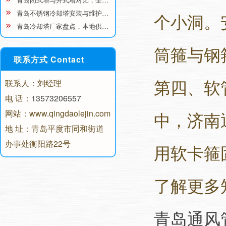
青岛不锈钢冷却塔安装与维护…
个小洞。
青岛冷却塔厂家盘点，本地供…
筒箍与钢
联系方式 Contact
第四、软
联系人：刘经理
电 话：
13573206557
网站：www.qingdaolejin.com
中，济南
地 址：青岛平度市同和街道
办事处衡阳路22号
用软卡箍
了解更多
青岛通风