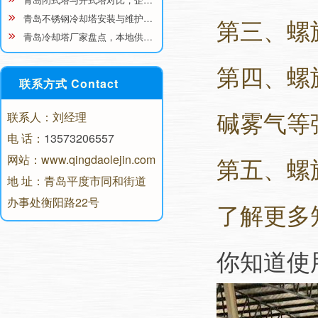
青岛不锈钢冷却塔安装与维护…
第三、螺
青岛冷却塔厂家盘点，本地供…
第四、螺
联系方式 Contact
碱雾气等
联系人：刘经理
电 话：
13573206557
网站：www.qingdaolejin.com
第五、螺
地 址：青岛平度市同和街道
办事处衡阳路22号
了解更多
你知道使